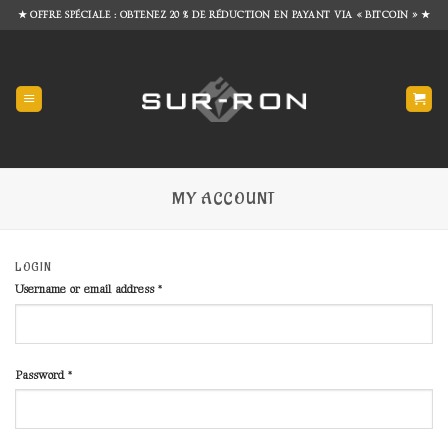
Skip
★ OFFRE SPÉCIALE : OBTENEZ 20 % DE RÉDUCTION EN PAYANT VIA « BITCOIN » ★
to
content
MY ACCOUNT
LOGIN
Required
Username or email address
*
Required
Password
*