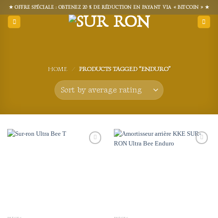
Skip
★ OFFRE SPÉCIALE : OBTENEZ 20 % DE RÉDUCTION EN PAYANT VIA « BITCOIN » ★
to
content
HOME
/
PRODUCTS TAGGED “ENDURO”
Add to
Add to
wishlist
wishlist