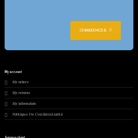
page
page
COMMENCER
My account
My orders
My returns
My information
olitique De Confidentialité
P
Service client