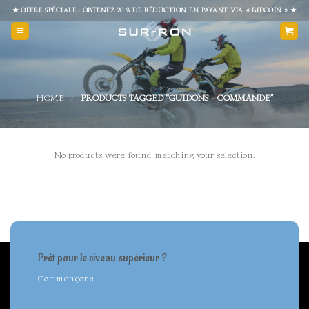
Skip
★ OFFRE SPÉCIALE : OBTENEZ 20 % DE RÉDUCTION EN PAYANT VIA « BITCOIN » ★
to
content
HOME
/
PRODUCTS TAGGED “GUIDONS - COMMANDE”
No products were found matching your selection.
Prêt pour le niveau supérieur ?
Commençons