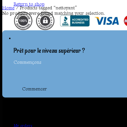
Return to shop
Home
/
Products tagged “nettoyant”
No products were found matching your selection.
Prêt pour le niveau supérieur ?
Commençons
Commencer
My account
My orders