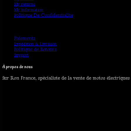
My returns
My information
olitique De Confidentialité
P
Service client
Paiements
Expédition & Livraison
Politique de Retours
Support
À propos de nous
Sur Ron France, spécialiste de la vente de motos électrique
Surron France
© 2026