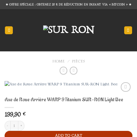
Skip
★ OFFRE SPÉCIALE : OBTENEZ 20 % DE RÉDUCTION EN PAYANT VIA « BITCOIN » ★
to
content
HOME
/
PIÈCES
Add to
Axe de Roue Arrière WARP 9 Titanium SUR-RON Light Bee
wishlist
199,90
€
Axe de Roue Arrière WARP 9 Titanium SUR-RON Light Bee quantity
ADD TO CART