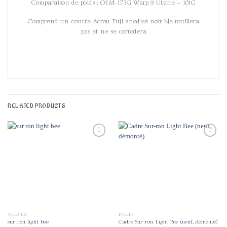
Comparaison de poids : OEM-173G Warp 9 titane – 101G
Comprend un contre-écrou Fuji anodisé noir Ne rouillera
pas et ne se corrodera
RELATED PRODUCTS
Add to
Add to
wishlist
wishlist
VELO FR
PIÈCES
sur ron light bee
Cadre Sur-ron Light Bee (neuf, démonté)