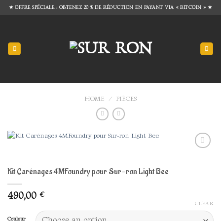
Skip
★ OFFRE SPÉCIALE : OBTENEZ 20 % DE RÉDUCTION EN PAYANT VIA « BITCOIN » ★
to
content
HOME
/
PIÈCES
Add to
wishlist
Kit Carénages 4MFoundry pour Sur-ron Light Bee
490,00
€
CLEAR
Couleur