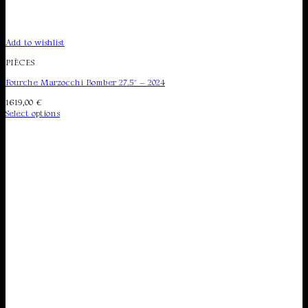
Add to wishlist
PIÈCES
Fourche Marzocchi Bomber 27.5″ – 2024
1619,00
€
Select options
This
product
has
multiple
variants.
The
options
may
be
chosen
on
the
product
page