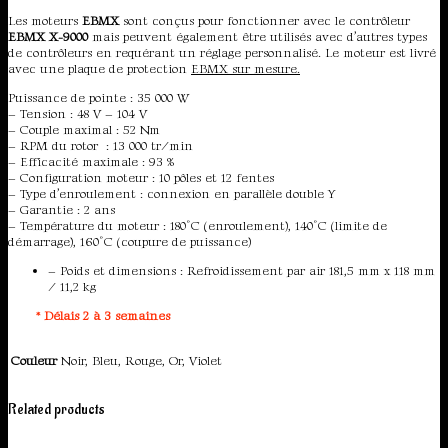
Les moteurs
EBMX
sont conçus pour fonctionner avec le contrôleur
EBMX X-9000
mais peuvent également être utilisés avec d’autres types
de contrôleurs en requérant un réglage personnalisé. Le moteur est livré
avec une plaque de protection
EBMX sur mesure.
Puissance de pointe : 35 000 W
– Tension : 48 V – 104 V
– Couple maximal : 52 Nm
– RPM du rotor : 13 000 tr/min
– Efficacité maximale : 93 %
– Configuration moteur : 10 pôles et 12 fentes
– Type d’enroulement : connexion en parallèle double Y
– Garantie : 2 ans
– Température du moteur : 180°C (enroulement), 140°C (limite de
démarrage), 160°C (coupure de puissance)
– Poids et dimensions : Refroidissement par air 181,5 mm x 118 mm
/ 11,2 kg
* Délais 2 à 3 semaines
Noir, Bleu, Rouge, Or, Violet
Couleur
Related products