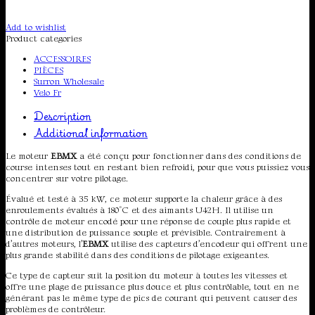
Add to wishlist
Product categories
ACCESSOIRES
PIÈCES
Surron Wholesale
Velo Fr
Description
Additional information
Le moteur
EBMX
a été conçu pour fonctionner dans des conditions de
course intenses tout en restant bien refroidi, pour que vous puissiez vous
concentrer sur votre pilotage.
Évalué et testé à 35 kW, ce moteur supporte la chaleur grâce à des
enroulements évalués à 180°C et des aimants U42H. Il utilise un
contrôle de moteur encodé pour une réponse de couple plus rapide et
une distribution de puissance souple et prévisible. Contrairement à
d’autres moteurs, l’
EBMX
utilise des capteurs d’encodeur qui offrent une
plus grande stabilité dans des conditions de pilotage exigeantes.
Ce type de capteur suit la position du moteur à toutes les vitesses et
offre une plage de puissance plus douce et plus contrôlable, tout en ne
générant pas le même type de pics de courant qui peuvent causer des
problèmes de contrôleur.