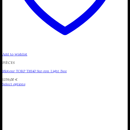
Add to wishlist
PIÈCES
Moteur TORP TM40 Sur-ron Light Bee
1259,00
€
Select options
This
product
has
multiple
variants.
The
options
may
be