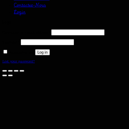
Contactez-Nous
Login
Login
Required
Username or email address
*
Required
Password
*
Remember me
Log in
Lost your password?