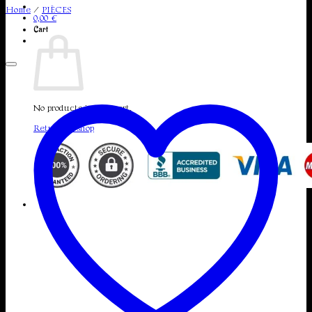
Home
/
PIÈCES
0,00
€
Cart
No products in the cart.
Return to shop