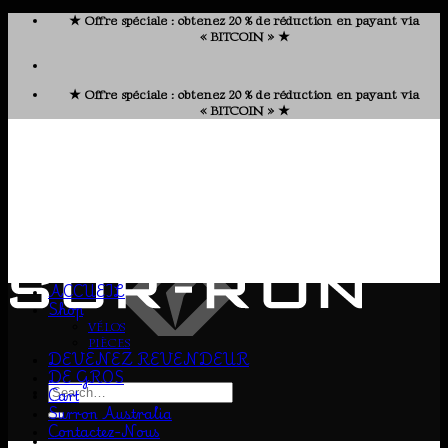
Skip
★ Offre spéciale : obtenez 20 % de réduction en payant via
to
« BITCOIN » ★
content
★ Offre spéciale : obtenez 20 % de réduction en payant via
« BITCOIN » ★
ACCUEIL
Shop
VÉLOS
PIÈCES
DEVENEZ REVENDEUR
DE GROS
Search
Cart
for:
Surron Australia
Contactez-Nous