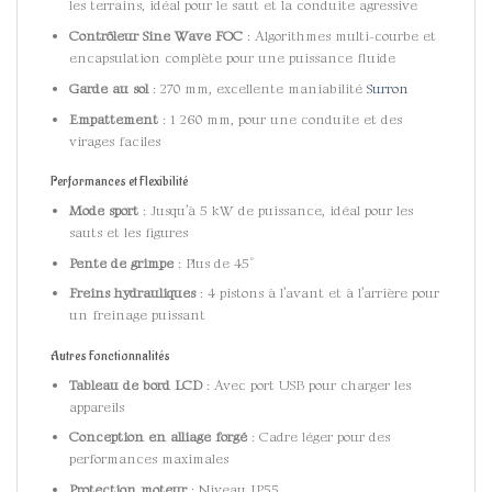
les terrains, idéal pour le saut et la conduite agressive
Contrôleur Sine Wave FOC
: Algorithmes multi-courbe et
encapsulation complète pour une puissance fluide
Garde au sol
: 270 mm, excellente maniabilité
Surron
Empattement
: 1 260 mm, pour une conduite et des
virages faciles
Performances et Flexibilité
Mode sport
: Jusqu’à 5 kW de puissance, idéal pour les
sauts et les figures
Pente de grimpe
: Plus de 45°
Freins hydrauliques
: 4 pistons à l’avant et à l’arrière pour
un freinage puissant
Autres Fonctionnalités
Tableau de bord LCD
: Avec port USB pour charger les
appareils
Conception en alliage forgé
: Cadre léger pour des
performances maximales
Protection moteur
: Niveau IP55