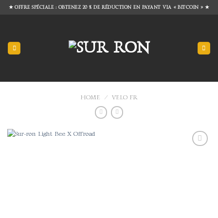
Skip
★ OFFRE SPÉCIALE : OBTENEZ 20 % DE RÉDUCTION EN PAYANT VIA « BITCOIN » ★
to
content
HOME
/
VELO FR
Add to
wishlist