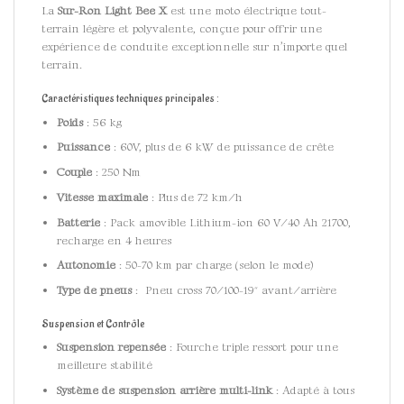
La
Sur-Ron Light Bee X
est une moto électrique tout-
terrain légère et polyvalente, conçue pour offrir une
expérience de conduite exceptionnelle sur n’importe quel
terrain.
Caractéristiques techniques principales :
Poids
: 56 kg
Puissance
: 60V, plus de 6 kW de puissance de crête
Couple
: 250 Nm
Vitesse maximale
: Plus de 72 km/h
Batterie
: Pack amovible Lithium-ion 60 V/40 Ah 21700,
recharge en 4 heures
Autonomie
: 50-70 km par charge (selon le mode)
Type de pneus
: Pneu cross 70/100-19″ avant/arrière
Suspension et Contrôle
Suspension repensée
: Fourche triple ressort pour une
meilleure stabilité
Système de suspension arrière multi-link
: Adapté à tous