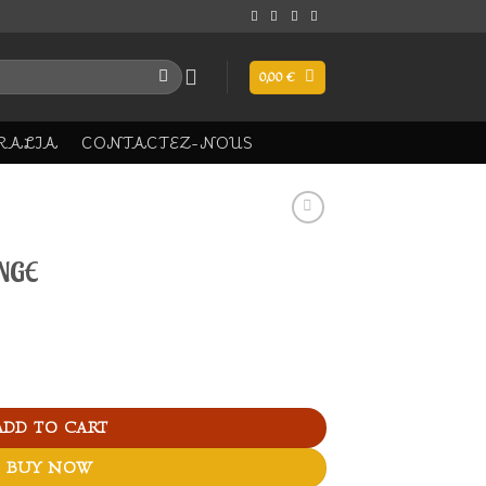
0,00
€
RALIA
CONTACTEZ-NOUS
NGE
ity
ADD TO CART
BUY NOW