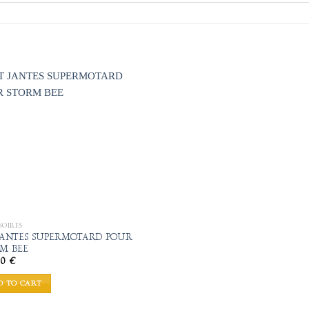
Add to
wishlist
SOIRES
JANTES SUPERMOTARD POUR
M BEE
00
€
D TO CART