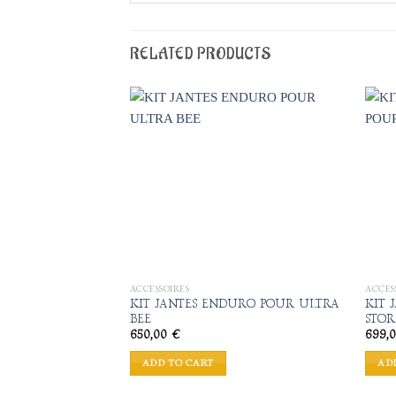
RELATED PRODUCTS
Add to
wishlist
ACCESSOIRES
ACCES
KIT JANTES ENDURO POUR ULTRA
KIT 
BEE
STOR
650,00
€
699,
ADD TO CART
AD