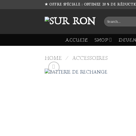
Skip
★ OFFRE SPÉCIALE : OBTENEZ 20 % DE RÉDUCTI
to
content
Search
for:
ACCUEIL
SHOP
DEVEN
HOME
/
ACCESSOIRES