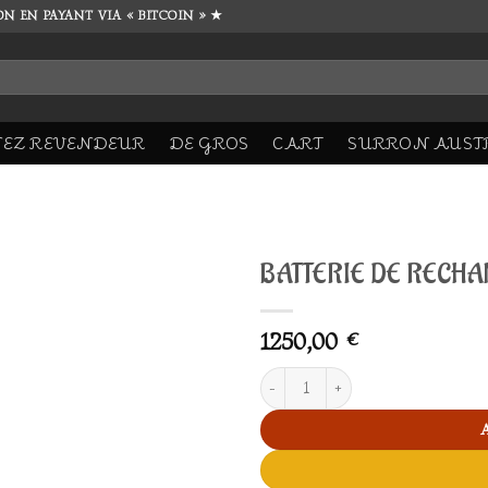
ON EN PAYANT VIA « BITCOIN » ★
EZ REVENDEUR
DE GROS
CART
SURRON AUST
BATTERIE DE RECHA
Add to
1250,00
wishlist
€
BATTERIE DE RECHANGE quant