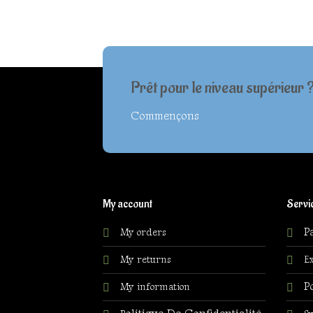
Prêt pour le niveau supérieur 
Commençons
My account
Servic
P
My orders
My returns
Ex
P
My information