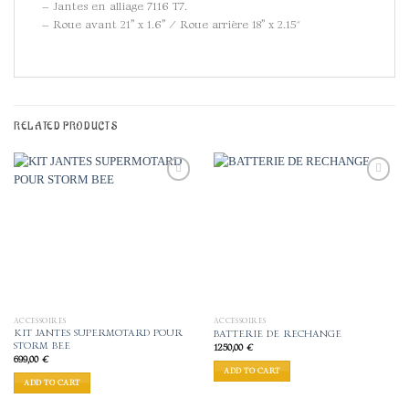
– Jantes en alliage 7116 T7.
– Roue avant 21’’ x 1.6’’ / Roue arrière 18’’ x 2.15″
RELATED PRODUCTS
Add to
Add to
wishlist
wishlist
ACCESSOIRES
ACCESSOIRES
KIT JANTES SUPERMOTARD POUR
BATTERIE DE RECHANGE
STORM BEE
1250,00
€
699,00
€
ADD TO CART
ADD TO CART