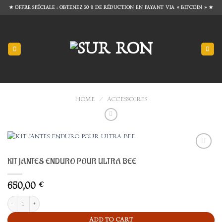
Skip
★ OFFRE SPÉCIALE : OBTENEZ 20 % DE RÉDUCTION EN PAYANT VIA « BITCOIN » ★
to
content
HOME
/
ACCESSOIRES
Add to
KIT JANTES ENDURO POUR ULTRA BEE
wishlist
650,00
€
KIT JANTES ENDURO POUR ULTRA BEE quantity
ADD TO CART